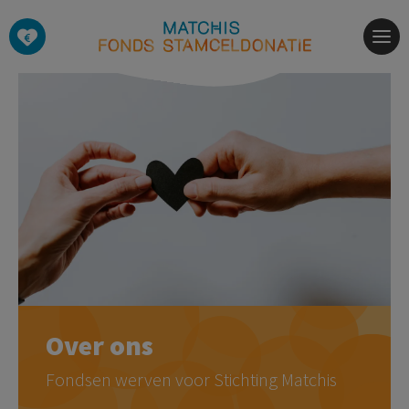
Ga
naar
hoofdinhoud
Over ons
Fondsen werven voor Stichting Matchis