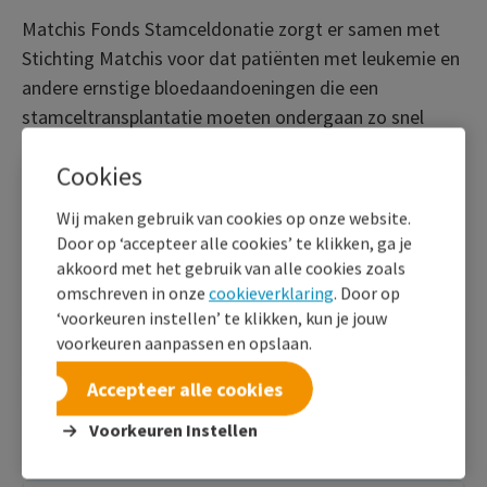
Matchis Fonds Stamceldonatie zorgt er samen met
Stichting Matchis voor dat patiënten met leukemie en
andere ernstige bloedaandoeningen die een
stamceltransplantatie moeten ondergaan zo snel
mogelijk een passende donor krijgen. De werving van
Cookies
stamceldonoren en de daarbij horende inhoudelijke
voorlichting blijft de taak van Stichting Matchis. Dit
Wij maken gebruik van cookies op onze website.
ook om het afzenderschap duidelijk naar de
Door op ‘accepteer alle cookies’ te klikken, ga je
verschillende doelgroepen te kunnen communiceren.
akkoord met het gebruik van alle cookies zoals
omschreven in onze
cookieverklaring
. Door op
‘voorkeuren instellen’ te klikken, kun je jouw
Bestuur
voorkeuren aanpassen en opslaan.
Accepteer alle cookies
Medewerkers
Voorkeuren Instellen